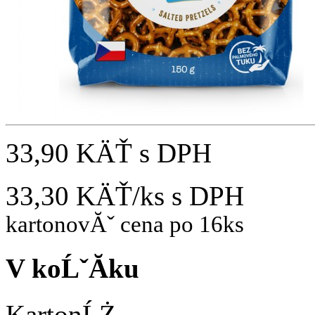
33,90 KÄŤ
s DPH
33,30 KÄŤ/ks
s DPH
kartonovĂˇ cena po 16ks
V koĹˇĂ­ku
KartonĹŻ