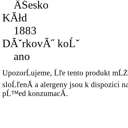
ÄŚesko
KĂłd
1883
DĂˇrkovĂ˝ koĹˇ
ano
UpozorĹujeme, Ĺľe tento produkt mĹ
sloĹľenĂ­ a alergeny jsou k dispozici 
pĹ™ed konzumacĂ­.