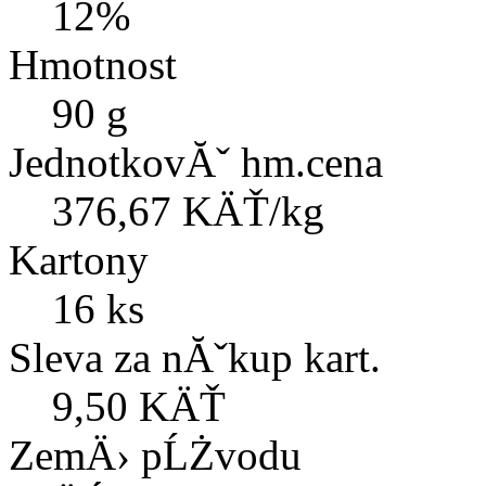
12%
Hmotnost
90 g
JednotkovĂˇ hm.cena
376,67 KÄŤ/kg
Kartony
16 ks
Sleva za nĂˇkup kart.
9,50 KÄŤ
ZemÄ› pĹŻvodu