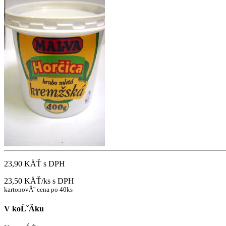
23,90 KÄŤ
s DPH
23,50 KÄŤ/ks
s DPH
kartonovĂˇ cena po 40ks
V koĹˇĂ­ku