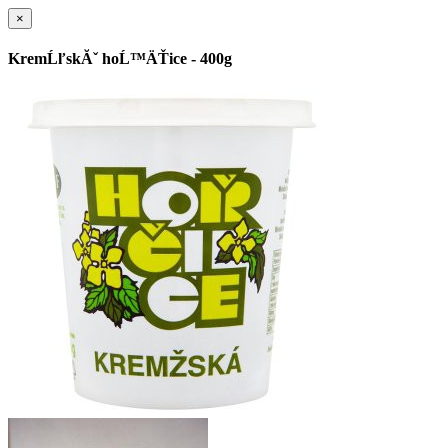
×
KremĹľskĂˇ hoĹ™ÄŤice - 400g