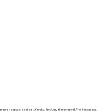
y jsou k dispozici na obalu vĂ˝robku. ProsĂ­me, zkontrolujte pĹ™ed konzumacĂ­.