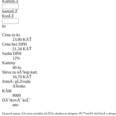
KartonĹŻ
kartonĹŻ
KusĹŻ
ks
Cena za ks
23,90 KÄŤ
Cena bez DPH
21,34 KÄŤ
Sazba DPH
12%
Kartony
40 ks
Sleva za nĂˇkup kart.
16,70 KÄŤ
ZemÄ› pĹŻvodu
ÄŚesko
KĂłd
9009
DĂˇrkovĂ˝ koĹˇ
ano
UpozorĹujeme, Ĺľe tento produkt mĹŻĹľe obsahovat alergeny. PĹ™esnĂ© sloĹľenĂ­ a alergen