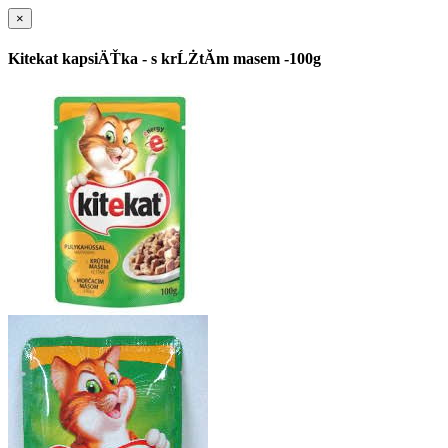
×
Kitekat kapsiÄŤka - s krĹŻtĂ­m masem -100g