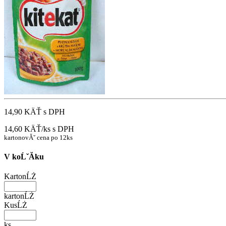
14,90 KÄŤ
s DPH
14,60 KÄŤ/ks
s DPH
kartonovĂˇ cena po 12ks
V koĹˇĂ­ku
KartonĹŻ
kartonĹŻ
KusĹŻ
ks