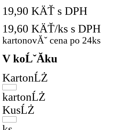
19,90 KÄŤ
s DPH
19,60 KÄŤ/ks
s DPH
kartonovĂˇ cena po 24ks
V koĹˇĂ­ku
KartonĹŻ
kartonĹŻ
KusĹŻ
ks