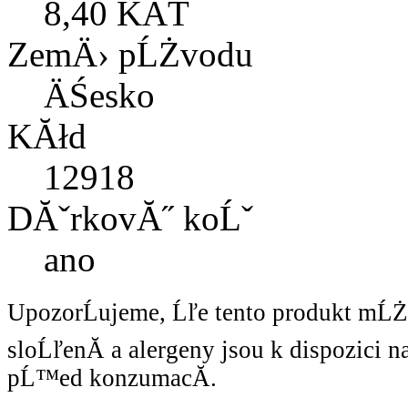
8,40 KÄŤ
ZemÄ› pĹŻvodu
ÄŚesko
KĂłd
12918
DĂˇrkovĂ˝ koĹˇ
ano
UpozorĹujeme, Ĺľe tento produkt mĹ
sloĹľenĂ­ a alergeny jsou k dispozici 
pĹ™ed konzumacĂ­.