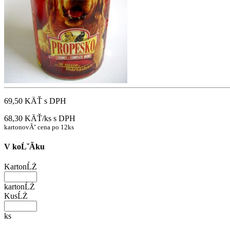
69,50 KÄŤ
s DPH
68,30 KÄŤ/ks
s DPH
kartonovĂˇ cena po 12ks
V koĹˇĂ­ku
KartonĹŻ
kartonĹŻ
KusĹŻ
ks