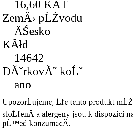
16,60 KÄŤ
ZemÄ› pĹŻvodu
ÄŚesko
KĂłd
14642
DĂˇrkovĂ˝ koĹˇ
ano
UpozorĹujeme, Ĺľe tento produkt mĹ
sloĹľenĂ­ a alergeny jsou k dispozici 
pĹ™ed konzumacĂ­.