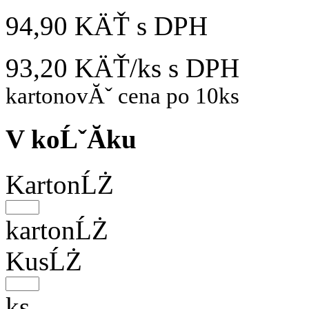
94,90 KÄŤ
s DPH
93,20 KÄŤ/ks
s DPH
kartonovĂˇ cena po 10ks
V koĹˇĂ­ku
KartonĹŻ
kartonĹŻ
KusĹŻ
ks