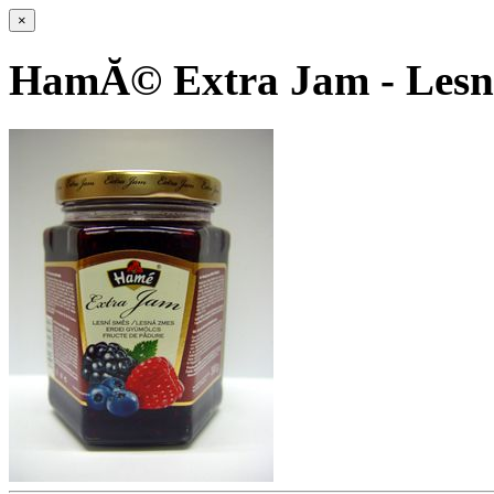
×
HamĂ© Extra Jam - LesnĂ