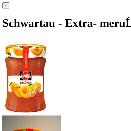
×
Schwartau - Extra- meruĹ