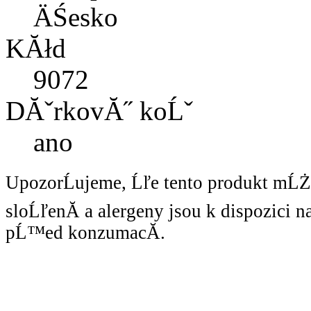
ÄŚesko
KĂłd
9072
DĂˇrkovĂ˝ koĹˇ
ano
UpozorĹujeme, Ĺľe tento produkt mĹ
sloĹľenĂ­ a alergeny jsou k dispozici 
pĹ™ed konzumacĂ­.