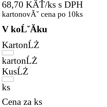
68,70 KÄŤ/ks
s DPH
kartonovĂˇ cena po 10ks
V koĹˇĂ­ku
KartonĹŻ
kartonĹŻ
KusĹŻ
ks
Cena za ks