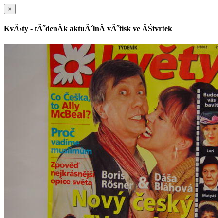
×
KvÄ›ty - tĂ˝denĂ­k aktuĂˇlnĂ­ vĂ˝tisk ve ÄŚtvrtek