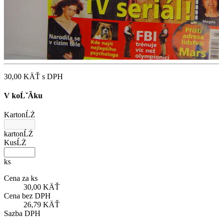
30,00 KÄŤ
s DPH
V koĹˇĂ­ku
KartonĹŻ
kartonĹŻ
KusĹŻ
ks
Cena za ks
30,00 KÄŤ
Cena bez DPH
26,79 KÄŤ
Sazba DPH