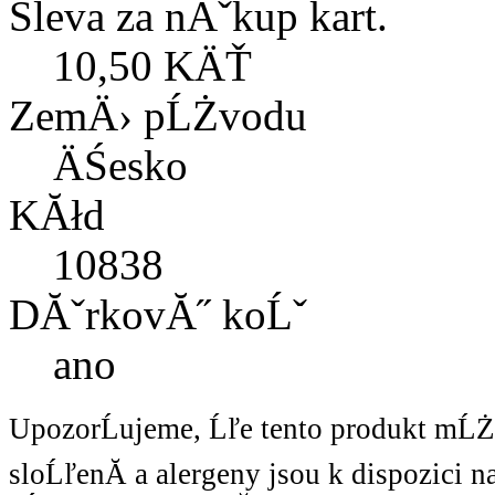
Sleva za nĂˇkup kart.
10,50 KÄŤ
ZemÄ› pĹŻvodu
ÄŚesko
KĂłd
10838
DĂˇrkovĂ˝ koĹˇ
ano
UpozorĹujeme, Ĺľe tento produkt mĹ
sloĹľenĂ­ a alergeny jsou k dispozici 