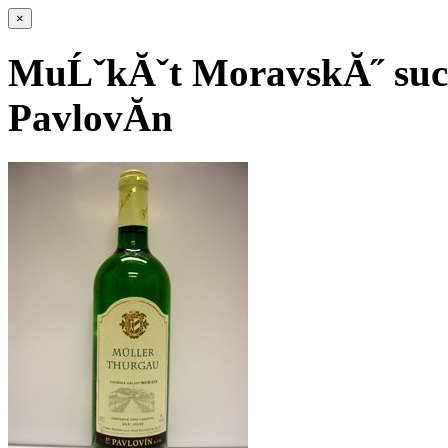
×
MuĹˇkĂˇt MoravskĂ˝ suc
PavlovĂ­n