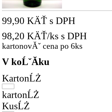
99,90 KÄŤ
s DPH
98,20 KÄŤ/ks
s DPH
kartonovĂˇ cena po 6ks
V koĹˇĂ­ku
KartonĹŻ
kartonĹŻ
KusĹŻ