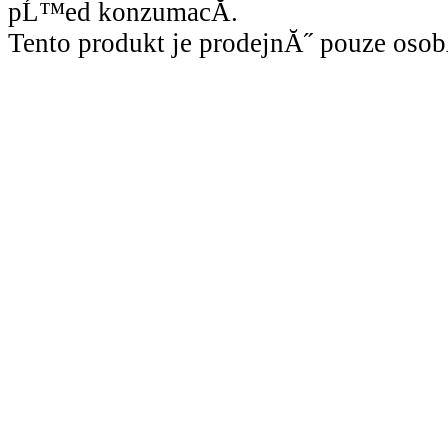
pĹ™ed konzumacĂ­.
Tento produkt je prodejnĂ˝ pouze osob