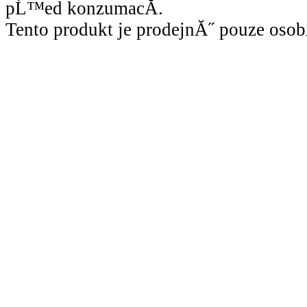
pĹ™ed konzumacĂ­.
Tento produkt je prodejnĂ˝ pouze osob