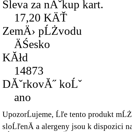
Sleva za nĂˇkup kart.
17,20 KÄŤ
ZemÄ› pĹŻvodu
ÄŚesko
KĂłd
14873
DĂˇrkovĂ˝ koĹˇ
ano
UpozorĹujeme, Ĺľe tento produkt mĹ
sloĹľenĂ­ a alergeny jsou k dispozici 