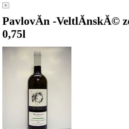
×
PavlovĂ­n -VeltlĂ­nskĂ© z
0,75l