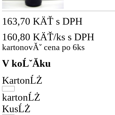
163,70 KÄŤ
s DPH
160,80 KÄŤ/ks
s DPH
kartonovĂˇ cena po 6ks
V koĹˇĂ­ku
KartonĹŻ
kartonĹŻ
KusĹŻ