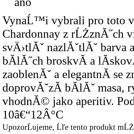
ano
VynaĹ™i vybrali pro toto 
Chardonnay z rĹŻznĂ˝ch vi
svÄ›tlĂˇ nazlĂˇtlĂˇ barva
bĂ­lĂ˝ch broskvĂ­ a lĂ­sk
zaoblenĂˇ a elegantnĂ­ se 
doprovĂˇzĂ­ bĂ­lĂˇ masa, 
vhodnĂ© jako aperitiv. Po
10â€“12Â°C
UpozorĹujeme, Ĺľe tento produkt mĹ