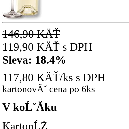
146,90 KÄŤ
119,90 KÄŤ
s DPH
Sleva:
18.4%
117,80 KÄŤ/ks
s DPH
kartonovĂˇ cena po 6ks
V koĹˇĂ­ku
KartonĹŻ