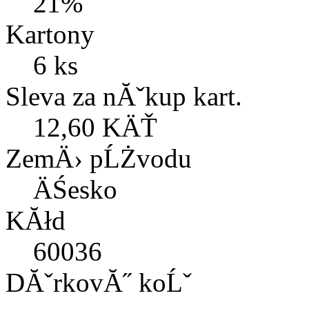
21%
Kartony
6 ks
Sleva za nĂˇkup kart.
12,60 KÄŤ
ZemÄ› pĹŻvodu
ÄŚesko
KĂłd
60036
DĂˇrkovĂ˝ koĹˇ