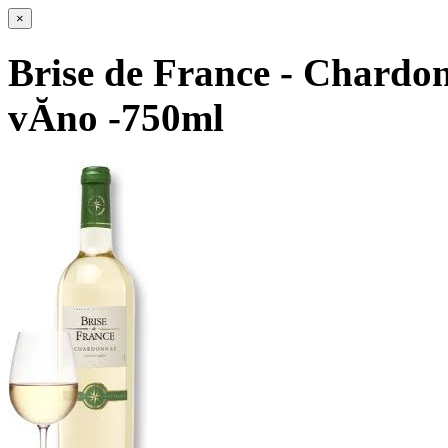
×
Brise de France - Chardo
vĂ­no -750ml