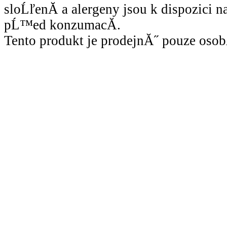
sloĹľenĂ­ a alergeny jsou k dispozici 
pĹ™ed konzumacĂ­.
Tento produkt je prodejnĂ˝ pouze osob