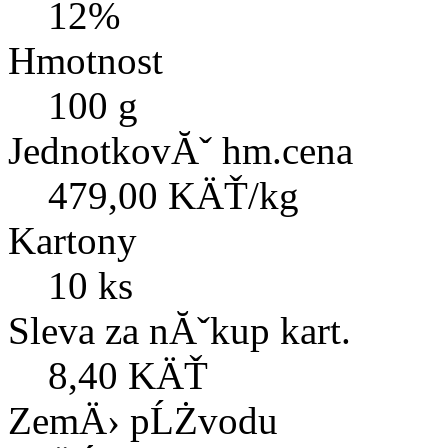
12%
Hmotnost
100 g
JednotkovĂˇ hm.cena
479,00 KÄŤ/kg
Kartony
10 ks
Sleva za nĂˇkup kart.
8,40 KÄŤ
ZemÄ› pĹŻvodu