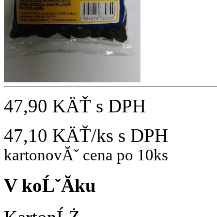
47,90 KÄŤ
s DPH
47,10 KÄŤ/ks
s DPH
kartonovĂˇ cena po 10ks
V koĹˇĂ­ku