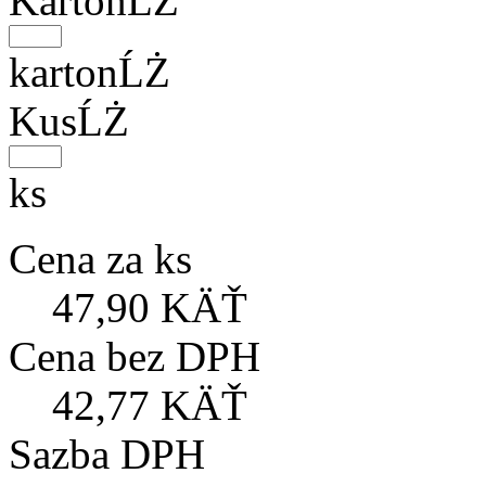
KartonĹŻ
kartonĹŻ
KusĹŻ
ks
Cena za ks
47,90 KÄŤ
Cena bez DPH
42,77 KÄŤ
Sazba DPH