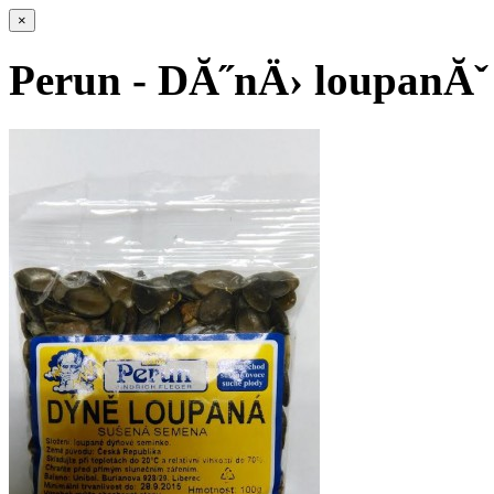
×
Perun - DĂ˝nÄ› loupanĂˇ