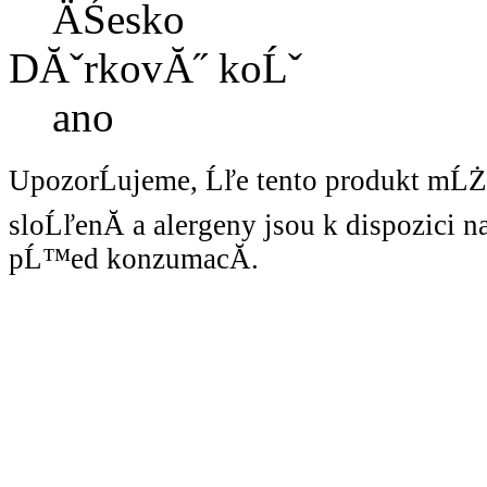
ÄŚesko
DĂˇrkovĂ˝ koĹˇ
ano
UpozorĹujeme, Ĺľe tento produkt mĹ
sloĹľenĂ­ a alergeny jsou k dispozici 
pĹ™ed konzumacĂ­.