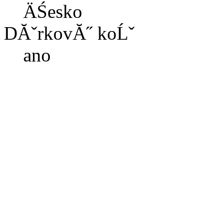
ÄŚesko
DĂˇrkovĂ˝ koĹˇ
ano