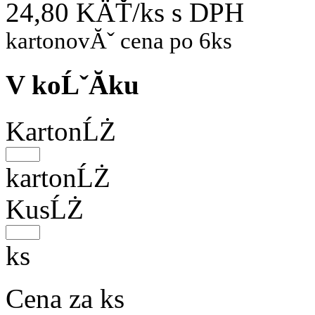
24,80 KÄŤ/ks
s DPH
kartonovĂˇ cena po 6ks
V koĹˇĂ­ku
KartonĹŻ
kartonĹŻ
KusĹŻ
ks
Cena za ks