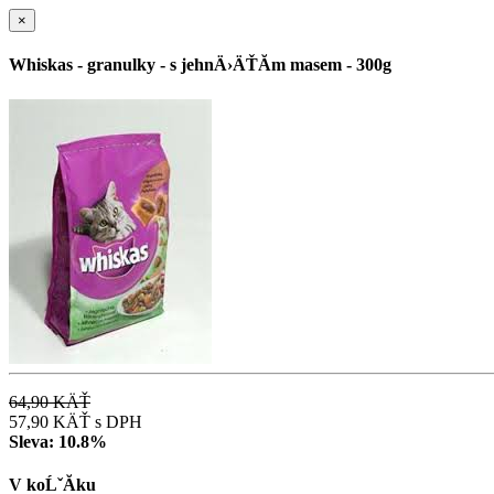
×
Whiskas - granulky - s jehnÄ›ÄŤĂ­m masem - 300g
64,90 KÄŤ
57,90 KÄŤ
s DPH
Sleva:
10.8%
V koĹˇĂ­ku