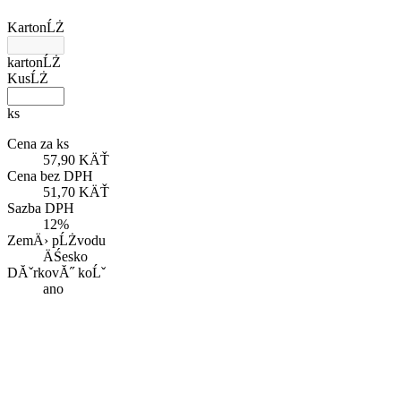
KartonĹŻ
kartonĹŻ
KusĹŻ
ks
Cena za ks
57,90 KÄŤ
Cena bez DPH
51,70 KÄŤ
Sazba DPH
12%
ZemÄ› pĹŻvodu
ÄŚesko
DĂˇrkovĂ˝ koĹˇ
ano