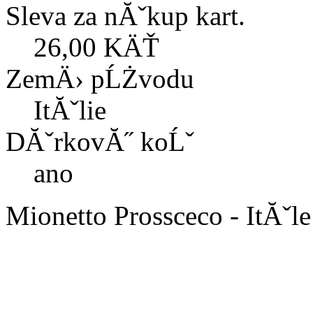
Sleva za nĂˇkup kart.
26,00 KÄŤ
ZemÄ› pĹŻvodu
ItĂˇlie
DĂˇrkovĂ˝ koĹˇ
ano
Mionetto Prossceco - ItĂˇl