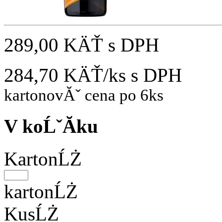
289,00 KÄŤ
s DPH
284,70 KÄŤ/ks
s DPH
kartonovĂˇ cena po 6ks
V koĹˇĂ­ku
KartonĹŻ
kartonĹŻ
KusĹŻ