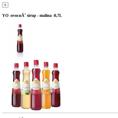
×
YO -ovocnĂ˝ sirup - malina -0,7L