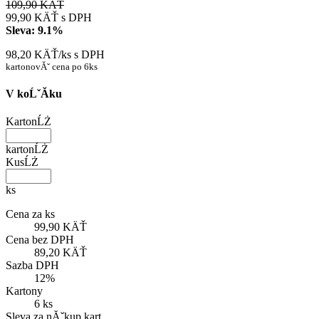
109,90 KÄŤ
99,90 KÄŤ
s DPH
Sleva:
9.1%
98,20 KÄŤ/ks
s DPH
kartonovĂˇ cena po 6ks
V koĹˇĂ­ku
KartonĹŻ
kartonĹŻ
KusĹŻ
ks
Cena za ks
99,90 KÄŤ
Cena bez DPH
89,20 KÄŤ
Sazba DPH
12%
Kartony
6 ks
Sleva za nĂˇkup kart.