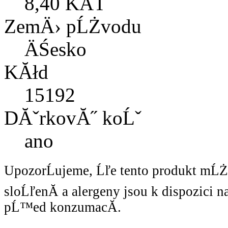
8,40 KÄŤ
ZemÄ› pĹŻvodu
ÄŚesko
KĂłd
15192
DĂˇrkovĂ˝ koĹˇ
ano
UpozorĹujeme, Ĺľe tento produkt mĹ
sloĹľenĂ­ a alergeny jsou k dispozici 
pĹ™ed konzumacĂ­.