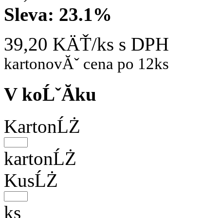
Sleva:
23.1%
39,20 KÄŤ/ks
s DPH
kartonovĂˇ cena po 12ks
V koĹˇĂ­ku
KartonĹŻ
kartonĹŻ
KusĹŻ
ks