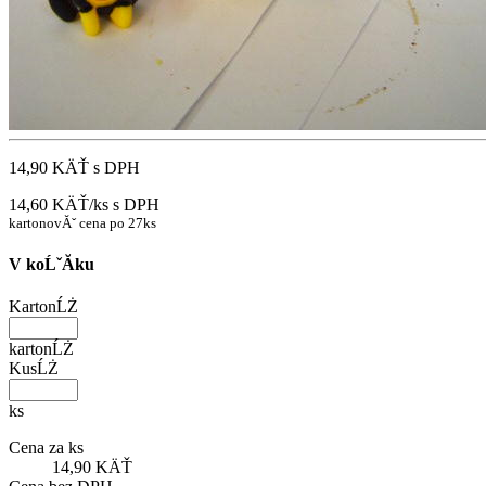
14,90 KÄŤ
s DPH
14,60 KÄŤ/ks
s DPH
kartonovĂˇ cena po 27ks
V koĹˇĂ­ku
KartonĹŻ
kartonĹŻ
KusĹŻ
ks
Cena za ks
14,90 KÄŤ