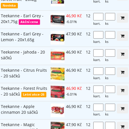
kart.
ks
Novinka
Teekanne - Earl Grey -
46,90 Kč
12
20x1,75g
-6.01%
Akční cena
kart.
ks
Teekanne - Earl Grey -
47,90 Kč
12
Lemon - 20x1,65g
kart.
ks
Teekanne - Jahoda - 20
46,90 Kč
12
sáčků
kart.
ks
Teekanne - Citrus Fruits
46,90 Kč
12
- 20 sáčků
kart.
ks
Teekanne - Forest Fruits
46,90 Kč
12
- 20 sáčků
-6.01%
Letní akce-26
kart.
ks
Teekanne - Apple
46,90 Kč
12
cinnamon 20 sáčků
kart.
ks
Teekanne - Magic
47,90 Kč
12