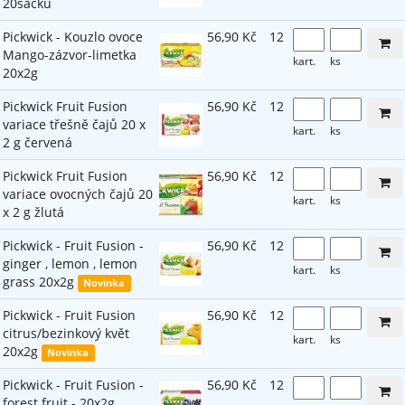
20sáčků
Pickwick - Kouzlo ovoce
56,90 Kč
12
Mango-zázvor-limetka
kart.
ks
20x2g
Pickwick Fruit Fusion
56,90 Kč
12
variace třešně čajů 20 x
kart.
ks
2 g červená
Pickwick Fruit Fusion
56,90 Kč
12
variace ovocných čajů 20
kart.
ks
x 2 g žlutá
Pickwick - Fruit Fusion -
56,90 Kč
12
ginger , lemon , lemon
kart.
ks
grass 20x2g
Novinka
Pickwick - Fruit Fusion
56,90 Kč
12
citrus/bezinkový květ
kart.
ks
20x2g
Novinka
Pickwick - Fruit Fusion -
56,90 Kč
12
forest fruit - 20x2g