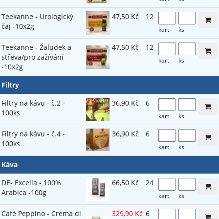
Teekanne - Urologický
47,50 Kč
12
čaj -10x2g
kart.
ks
Teekanne - Žaludek a
47,50 Kč
12
střeva/pro zažívání
kart.
ks
-10x2g
Filtry
Filtry na kávu - č.2 -
36,90 Kč
6
100ks
kart.
ks
Filtry na kávu - č.4 -
36,90 Kč
6
100ks
kart.
ks
Káva
DE- Excella - 100%
66,50 Kč
24
Arabica -100g
kart.
ks
Café Peppino - Crema di
329,90 Kč
6