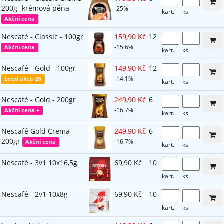
200g -krémová pěna
-25%
kart.
ks
Akční cena
Nescafé - Classic - 100gr
159,90 Kč
12
-15.6%
Akční cena
kart.
ks
Nescafé - Gold - 100gr
149,90 Kč
12
-14.1%
Letní akce-26
kart.
ks
Nescafé - Gold - 200gr
249,90 Kč
6
-16.7%
Akční cena +
kart.
ks
Nescafé Gold Crema -
249,90 Kč
6
200gr
-16.7%
Akční cena
kart.
ks
Nescafé - 3v1 10x16,5g
69,90 Kč
10
kart.
ks
Nescafé - 2v1 10x8g
69,90 Kč
10
kart.
ks