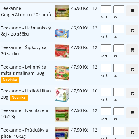
Teekanne -
46,90 Kč
12
Ginger&Lemon 20 sáčků
kart.
ks
Teekanne - Heřmánkový
46,90 Kč
12
čaj - 20 sáčků
kart.
ks
Teekanne - Šípkový čaj -
47,90 Kč
12
20 sáčků
kart.
ks
Teekanne - bylinný čaj
47,90 Kč
12
máta s malinami 30g
kart.
ks
Novinka
Teekanne - Hrdlo&Hltan
47,50 Kč
10
20g
Novinka
kart.
ks
Teekanne - Nachlazení -
47,50 Kč
12
10x2,3g
kart.
ks
Teekanne - Průdušky a
47,50 Kč
12
plíce -10x2g
kart.
ks