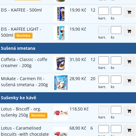
EIS - KAFFEE - 500ml
19,90 Kč
12
kart.
ks
EIS - KAFFEE LIGHT -
19,90 Kč
500ml
Novinka
kart.
ks
Sušená smetana
Coffeta - Classic - coffe
31,50 Kč
12
creamer - 200g
kart.
ks
Mokate - Carmen Fit -
28,90 Kč
20
sušená smetana - 200g
kart.
ks
Sušenky ke kávě
Lotus - Biscoff - org.
118,50 Kč
sušenky 250g
Novinka
kart.
ks
Lotus - Caramelised
68,90 Kč
6
biscuits -with chocolate