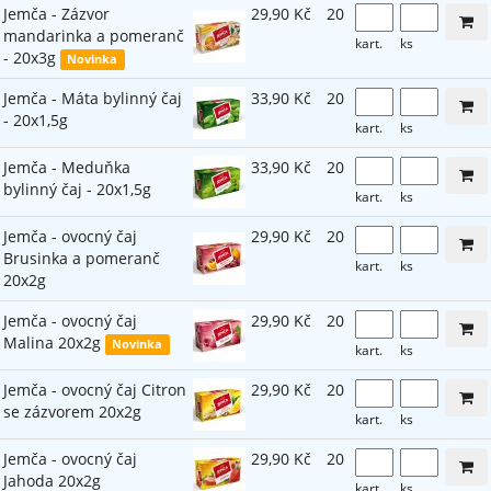
Jemča - Zázvor
29,90 Kč
20
mandarinka a pomeranč
kart.
ks
- 20x3g
Novinka
Jemča - Máta bylinný čaj
33,90 Kč
20
- 20x1,5g
kart.
ks
Jemča - Meduňka
33,90 Kč
20
bylinný čaj - 20x1,5g
kart.
ks
Jemča - ovocný čaj
29,90 Kč
20
Brusinka a pomeranč
kart.
ks
20x2g
Jemča - ovocný čaj
29,90 Kč
20
Malina 20x2g
Novinka
kart.
ks
Jemča - ovocný čaj Citron
29,90 Kč
20
se zázvorem 20x2g
kart.
ks
Jemča - ovocný čaj
29,90 Kč
20
Jahoda 20x2g
kart.
ks