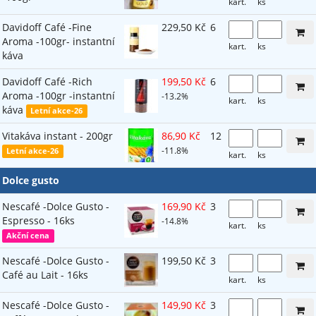
kart.
ks
Davidoff Café -Fine
229,50 Kč
6
Aroma -100gr- instantní
kart.
ks
káva
Davidoff Café -Rich
199,50 Kč
6
Aroma -100gr -instantní
-13.2%
kart.
ks
káva
Letní akce-26
Vitakáva instant - 200gr
86,90 Kč
12
-11.8%
Letní akce-26
kart.
ks
Dolce gusto
Nescafé -Dolce Gusto -
169,90 Kč
3
Espresso - 16ks
-14.8%
kart.
ks
Akční cena
Nescafé -Dolce Gusto -
199,50 Kč
3
Café au Lait - 16ks
kart.
ks
Nescafé -Dolce Gusto -
149,90 Kč
3