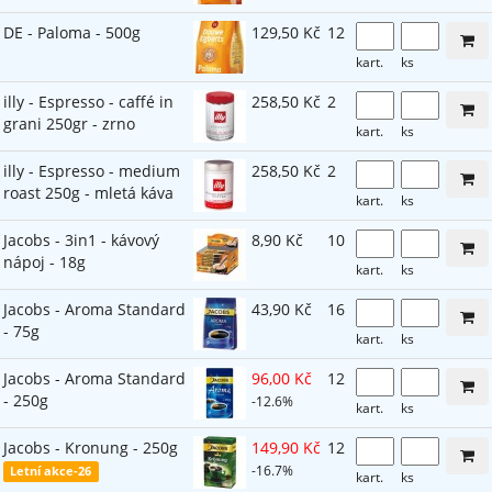
DE - Paloma - 500g
129,50 Kč
12
kart.
ks
illy - Espresso - caffé in
258,50 Kč
2
grani 250gr - zrno
kart.
ks
illy - Espresso - medium
258,50 Kč
2
roast 250g - mletá káva
kart.
ks
Jacobs - 3in1 - kávový
8,90 Kč
10
nápoj - 18g
kart.
ks
Jacobs - Aroma Standard
43,90 Kč
16
- 75g
kart.
ks
Jacobs - Aroma Standard
96,00 Kč
12
- 250g
-12.6%
kart.
ks
Jacobs - Kronung - 250g
149,90 Kč
12
-16.7%
Letní akce-26
kart.
ks