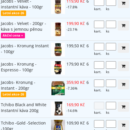
Jacobs - Velvet -
119,90 Kč
6
instantní káva - 100gr
-17.8%
kart.
ks
Letní akce-26
Jacobs - Velvet - 200gr -
199,90 Kč
6
káva s jemnou pěnou
-23.1%
kart.
ks
Akční cena +
Jacobs - Kronung Instant
199,50 Kč
6
- 100gr
kart.
ks
Jacobs - Kronung -
179,90 Kč
6
Espresso - 100gr
kart.
ks
Jacobs- Kronung -
359,90 Kč
6
Instant - 200gr
-7.36%
kart.
ks
Letní akce-26
Tchibo Black and White
169,90 Kč
Instantní káva 200g
-14.6%
kart.
ks
Tchibo -Gold -Selection
109,90 Kč
6
-100gr