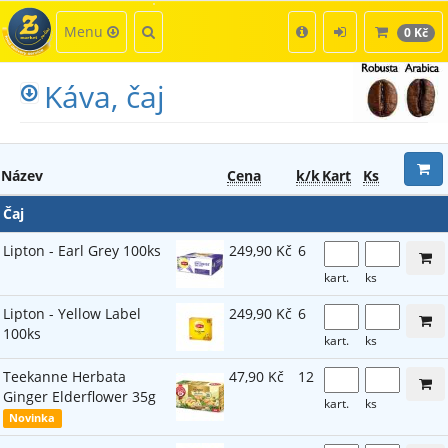
Kategorie
Hledat
Menu
0 Kč
Káva, čaj
Název
Cena
k/k
Kart
Ks
Čaj
Lipton - Earl Grey 100ks
249,90 Kč
6
kart.
ks
Lipton - Yellow Label
249,90 Kč
6
100ks
kart.
ks
Teekanne Herbata
47,90 Kč
12
Ginger Elderflower 35g
kart.
ks
Novinka