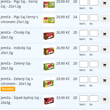
Jemča - Pigi čaj - černý
29,90 Kč
20
čaj - 25x1,5g
kart.
ks
Jemča - Pigi čaj černý s
29,90 Kč
24
citronem 25x1,5g
kart.
ks
Jemča - Čínský čaj
26,90 Kč
20
20x1,5g
kart.
ks
Jemča - Indický čaj
26,90 Kč
20
20x1,5g
kart.
ks
Jemča - Zelený čaj -
29,90 Kč
20
20x1,5g
kart.
ks
Jemča - Zelený čaj s
29,90 Kč
20
citronem - 20x1,5g
kart.
ks
Novinka
Jemča - Šípek byliný čaj -
33,90 Kč
20
20x3g
kart.
ks