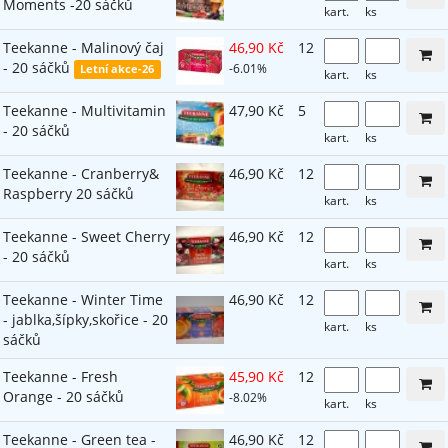
Moments -20 sáčků
kart.
ks
Teekanne - Malinový čaj
46,90 Kč
12
- 20 sáčků
-6.01%
Letní akce-26
kart.
ks
Teekanne - Multivitamin
47,90 Kč
5
- 20 sáčků
kart.
ks
Teekanne - Cranberry&
46,90 Kč
12
Raspberry 20 sáčků
kart.
ks
Teekanne - Sweet Cherry
46,90 Kč
12
- 20 sáčků
kart.
ks
Teekanne - Winter Time
46,90 Kč
12
- jablka,šípky,skořice - 20
kart.
ks
sáčků
Teekanne - Fresh
45,90 Kč
12
Orange - 20 sáčků
-8.02%
kart.
ks
Teekanne - Green tea -
46,90 Kč
12