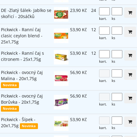
DE -Zlatý šálek- Jablko se
23,90 Kč
24
skořicí - 20sáčků
kart.
ks
Pickwick - Ranní čaj
53,90 Kč
12
clasic ceylon blend -
kart.
ks
25x1,75g
Pickwick - Ranní čaj s
53,90 Kč
12
citronem - 25x1,75g
kart.
ks
Pickwick - ovocný čaj
56,90 Kč
Malina - 20x1,75g
kart.
ks
Novinka
Pickwick - ovocný čaj
56,90 Kč
Borůvka - 20x1,75g
kart.
ks
Novinka
Pickwick - Šípek -
53,90 Kč
20x1,75g
Novinka
kart.
ks