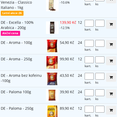
Venezia - Classico
-10.6%
kart.
ks
Italiano - 1kg
Letní akce-26
DE - Excella - 100%
139,90 Kč
12
Arabica - 200g
-12.5%
kart.
ks
Akční cena
DE - Aroma - 100g
54,90 Kč
24
kart.
ks
DE - Aroma - 250g
99,90 Kč
12
kart.
ks
DE - Aroma bez kofeinu
43,50 Kč
24
-100g
kart.
ks
DE - Paloma 100g
39,90 Kč
24
kart.
ks
DE - Paloma - 250g
89,90 Kč
12
kart.
ks