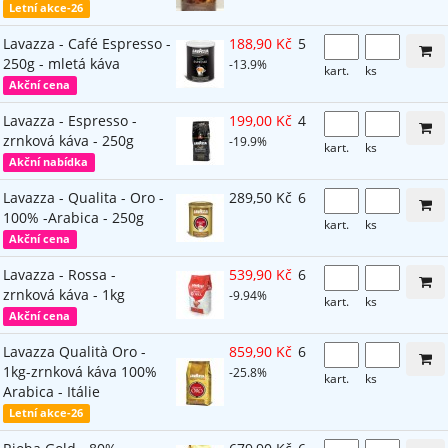
Letní akce-26
Lavazza - Café Espresso -
188,90 Kč
5
250g - mletá káva
-13.9%
kart.
ks
Akční cena
Lavazza - Espresso -
199,00 Kč
4
zrnková káva - 250g
-19.9%
kart.
ks
Akční nabídka
Lavazza - Qualita - Oro -
289,50 Kč
6
100% -Arabica - 250g
kart.
ks
Akční cena
Lavazza - Rossa -
539,90 Kč
6
zrnková káva - 1kg
-9.94%
kart.
ks
Akční cena
Lavazza Qualità Oro -
859,90 Kč
6
1kg-zrnková káva 100%
-25.8%
kart.
ks
Arabica - Itálie
Letní akce-26