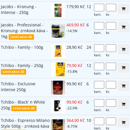
Jacobs - Kronung -
179,90 Kč
12
Intense - 250g
kart.
ks
Jacobs - Professional -
469,90 Kč
6
Kronung- zrnková káva -
-14.5%
kart.
ks
1kg
Letní akce-26
Tchibo - Family - 100g
28,90 Kč
24
kart.
ks
Tchibo - Family - 250g
79,90 Kč
12
-15.8%
Letní akce-26
kart.
ks
Tchibo - Exclusive
99,90 Kč
6
intense 250g
kart.
ks
Tchibo - Black' n White
99,90 Kč
6
250g
-22.9%
Letní akce-26
kart.
ks
Tchibo - Espresso Milano
364,90 Kč
10
Style 500g - zrnková káva
-8.75%
kart.
ks