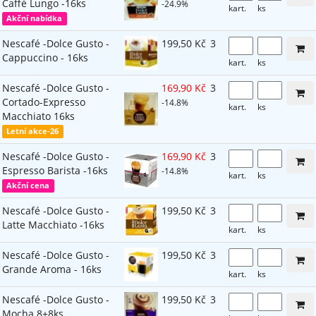
Caffé Lungo -16ks
-24.9%
kart.
ks
Akční nabídka
Nescafé -Dolce Gusto -
199,50 Kč
3
Cappuccino - 16ks
kart.
ks
Nescafé -Dolce Gusto -
169,90 Kč
3
Cortado-Expresso
-14.8%
kart.
ks
Macchiato 16ks
Letní akce-26
Nescafé -Dolce Gusto -
169,90 Kč
3
Espresso Barista -16ks
-14.8%
kart.
ks
Akční cena
Nescafé -Dolce Gusto -
199,50 Kč
3
Latte Macchiato -16ks
kart.
ks
Nescafé -Dolce Gusto -
199,50 Kč
3
Grande Aroma - 16ks
kart.
ks
Nescafé -Dolce Gusto -
199,50 Kč
3
Mocha 8+8ks