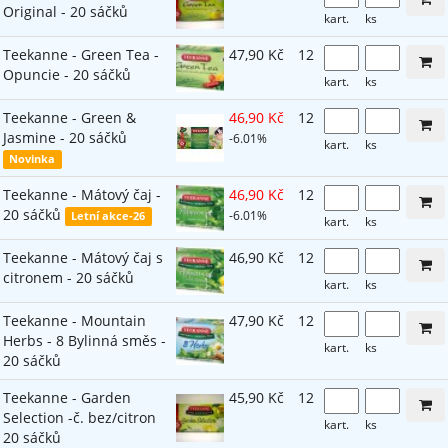
Original - 20 sáčků
kart.
ks
Teekanne - Green Tea -
47,90 Kč
12
Opuncie - 20 sáčků
kart.
ks
Teekanne - Green &
46,90 Kč
12
Jasmine - 20 sáčků
-6.01%
kart.
ks
Novinka
Teekanne - Mátový čaj -
46,90 Kč
12
20 sáčků
-6.01%
Letní akce-26
kart.
ks
Teekanne - Mátový čaj s
46,90 Kč
12
citronem - 20 sáčků
kart.
ks
Teekanne - Mountain
47,90 Kč
12
Herbs - 8 Bylinná směs -
kart.
ks
20 sáčků
Teekanne - Garden
45,90 Kč
12
Selection -č. bez/citron
kart.
ks
20 sáčků