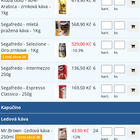
Rioba Gold - 80%-
679,90 Kč
6
Arabica - zrnková káva -
kart.
ks
1kg
Segafredo - mletá
568,90 Kč
6
pražená káva - 1Kg
kart.
ks
Segafredo - Selezione -
529,00 Kč
6
Oro-zrnkové - 1Kg
-10.3%
kart.
ks
Letní akce-26
Segafredo - Intermezzo
136,50 Kč
6
250g
kart.
ks
Segafredo - Espresso
169,50 Kč
6
Classico - 250g
kart.
ks
Kapučíno
Ledová káva
Mr.Brown -Ledová káva -
43,90 Kč
24
250ml
-12%
Letní akce-26
kart.
ks