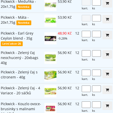
Pickwick - Meduňka -
53,90 Kč
20x1,75g
Novinka
kart.
ks
Pickwick - Máta -
53,90 Kč
20x1,75g
Novinka
kart.
ks
Pickwick - Earl Grey
48,90 Kč
12
Ceylon blend - 35g
-9.28%
kart.
ks
Letní akce-26
Pickwick - Zelený čaj
56,90 Kč
12
neochucený - 20xbags
kart.
ks
40g
Pickwick - Zelený čaj s
56,90 Kč
12
citronem - 40g
kart.
ks
Pickwick - Zelený čaj - 4
56,90 Kč
12
Variace - 20 sáčků
kart.
ks
Pickwick - Kouzlo ovoce-
56,90 Kč
12
brusinky s malinami
kart.
ks