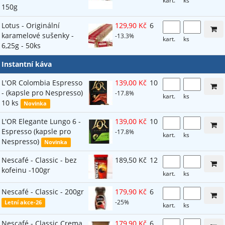
kart.
ks
150g
Lotus - Originální
129,90 Kč
6
karamelové sušenky -
-13.3%
kart.
ks
6,25g - 50ks
Instantní káva
L'OR Colombia Espresso
139,00 Kč
10
- (kapsle pro Nespresso)
-17.8%
kart.
ks
10 ks
Novinka
L'OR Elegante Lungo 6 -
139,00 Kč
10
Espresso (kapsle pro
-17.8%
kart.
ks
Nespresso)
Novinka
Nescafé - Classic - bez
189,50 Kč
12
kofeinu -100gr
kart.
ks
Nescafé - Classic - 200gr
179,90 Kč
6
-25%
Letní akce-26
kart.
ks
Nescafé - Classic Crema
179,90 Kč
6