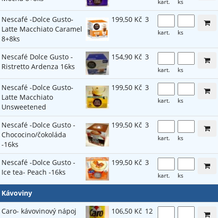
kart.
ks
Nescafé -Dolce Gusto-
199,50 Kč
3
Latte Macchiato Caramel
kart.
ks
8+8ks
Nescafé Dolce Gusto -
154,90 Kč
3
Ristretto Ardenza 16ks
kart.
ks
Nescafé -Dolce Gusto-
199,50 Kč
3
Latte Macchiato
kart.
ks
Unsweetened
Nescafé -Dolce Gusto -
199,50 Kč
3
Chococino/čokoláda
kart.
ks
-16ks
Nescafé -Dolce Gusto -
199,50 Kč
3
Ice tea- Peach -16ks
kart.
ks
Kávoviny
Caro- kávovinový nápoj
106,50 Kč
12