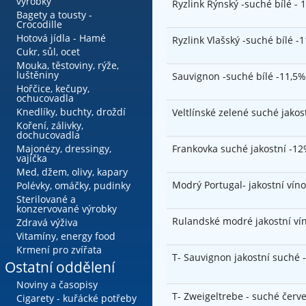
výrobky
Ryzlink Rýnský -suché bílé - 1
Bagety a tousty -
Crocodille
Hotová jídla - Hamé
Ryzlink Vlašský -suché bílé -1
Cukr, sůl, ocet
Mouka, těstoviny, rýže,
luštěniny
Sauvignon -suché bílé -11,5% 
Hořčice, kečupy,
ochucovadla
Knedlíky, buchty, droždí
Veltlínské zelené suché jakos
Koření, zálivky,
dochucovadla
Majonézy, dressingy,
Frankovka suché jakostní -12%
vajíčka
Med, džem, olivy, kapary
Modrý Portugal- jakostní víno
Polévky, omáčky, pudinky
Sterilované a
konzervované výrobky
Rulandské modré jakostní vín
Zdravá výživa
Vitamíny, energy food
Krmení pro zvířata
T- Sauvignon jakostní suché 
Ostatní oddělení
Noviny a časopisy
T- Zweigeltrebe - suché červe
Cigarety - kuřácké potřeby