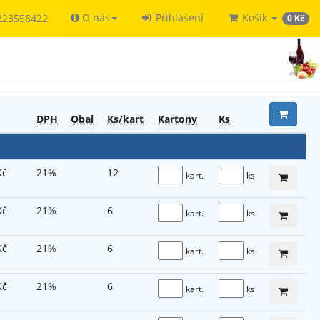
O nás
Přihlášení
Košík
223558422
0 Kč
DPH
Obal
Ks/kart
Kart
ony
Ks
Kč
21%
12
kart.
ks
Kč
21%
6
kart.
ks
Kč
21%
6
kart.
ks
Kč
21%
6
kart.
ks