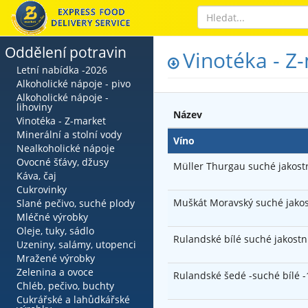
Oddělení potravin
Vinotéka - Z
Letní nabídka -2026
Alkoholické nápoje - pivo
Alkoholické nápoje -
lihoviny
Název
Vinotéka - Z-market
Minerální a stolní vody
Víno
Nealkoholické nápoje
Ovocné šťávy, džusy
Müller Thurgau suché jakost
Káva, čaj
Cukrovinky
Muškát Moravský suché jakos
Slané pečivo, suché plody
Mléčné výrobky
Oleje, tuky, sádlo
Rulandské bílé suché jakostn
Uzeniny, salámy, utopenci
Mražené výrobky
Zelenina a ovoce
Rulandské šedé -suché bílé -
Chléb, pečivo, buchty
Cukrářské a lahůdkářské