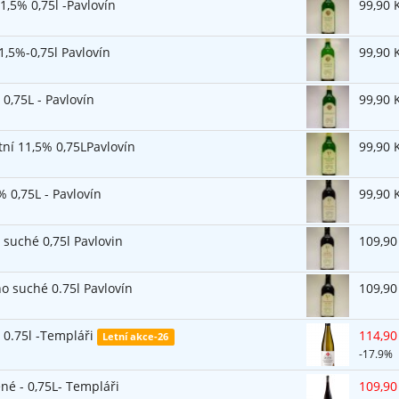
1,5% 0,75l -Pavlovín
99,90 
1,5%-0,75l Pavlovín
99,90 
0,75L - Pavlovín
99,90 
tní 11,5% 0,75LPavlovín
99,90 
 0,75L - Pavlovín
99,90 
 suché 0,75l Pavlovin
109,90
o suché 0.75l Pavlovín
109,90
- 0.75l -Templáři
114,90
Letní akce-26
-17.9%
né - 0,75L- Templáři
109,90